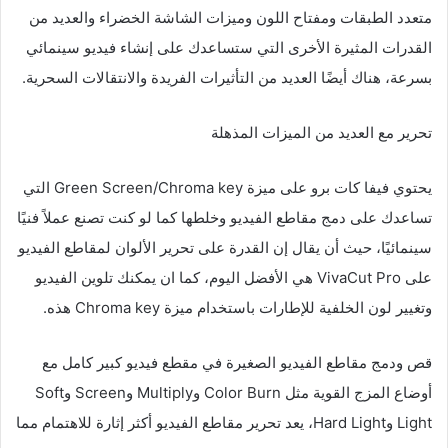
متعدد الطبقات ومفتاح اللون وميزات الشاشة الخضراء والعديد من
القدرات المثيرة الأخرى التي ستساعدك على إنشاء فيديو سينمائي
بسرعة، هناك أيضًا العديد من التأثيرات الفريدة والانتقالات السحرية.
تحرير مع العديد من الميزات المذهلة
يحتوي فيفا كات برو على ميزة Green Screen/Chroma key التي
تساعدك على دمج مقاطع الفيديو وخلطها كما لو كنت تصنع عملاً فنيًا
سينمائيًا، حيث أن يقال إن القدرة على تحرير الألوان لمقاطع الفيديو
على VivaCut Pro هي الأفضل اليوم، كما ان يمكنك تلوين الفيديو
وتغيير لون الخلفية للإطارات باستخدام ميزة Chroma key هذه.
قص ودمج مقاطع الفيديو الصغيرة في مقطع فيديو كبير كامل مع
أوضاع المزج القوية مثل Color Burn وMultiply وScreen وSoft
Light وHard Light، يعد تحرير مقاطع الفيديو أكثر إثارة للاهتمام مما