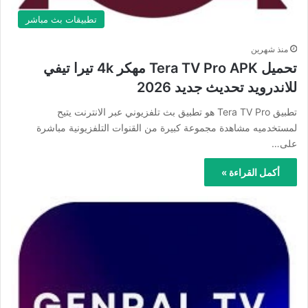
تطبيقات بث مباشر
منذ شهرين
تحميل Tera TV Pro APK مهكر 4k تيرا تيفي
للاندرويد تحديث جديد 2026
تطبيق Tera TV Pro هو تطبيق بث تلفزيوني عبر الانترنت يتيح
لمستخدميه مشاهدة مجموعة كبيرة من القنوات التلفزيونية مباشرة
على…
أكمل القراءة »