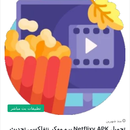
تطبيقات بث مباشر
منذ شهرين
تحميل Netflixy APK برو مهكر نتفلكسي تحديث