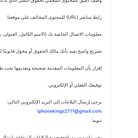
وصف دقيق للمحتوى المحمي بحقوق النشر الذي تدعي أن
رابط مباشر (URL) للمحتوى المخالف على موقعنا.
معلومات الاتصال الخاصة بك (الاسم الكامل، العنوان، رق
تصريح واضح يفيد بأنك مالك الحقوق أو مخول قانونيًا 
إقرار بأن المعلومات المقدمة صحيحة وتقديمها تحت طائل
توقيعك الفعلي أو الإلكتروني.
يرجى إرسال البلاغات إلى البريد الإلكتروني التالي:
iphonekings2711@gmail.com
تنويه:
نحن ملتزمون بمراجعة جميع البلاغات المتعلقة بانتهاك ح