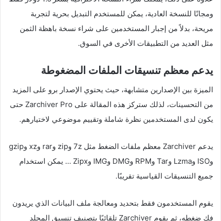
ومجانًا للنسخة العادية، يمكن للمستخدم التبديل بحرية لتجربة
مريحة، بدلاً من إجبار المستخدمين على شراء نسخة باهظة الثمن
مثل العديد من التطبيقات الأخرى في السوق.
يدعم معظم تنسيقات الملفات المضغوطة
الميزة بين الإصدارين متشابهة، حيث يحتوي الإصدار برو على المزيد
من التحسينات، لذلك ستركز هذه المقالة على Zarchiver Pro حتى
يكون لدى المستخدمين نظرة شاملة وتقييم موضوعي لاختيارهم.
يدعم Zarchiver معظم ملفات الضغط مثل 7z وzip وrar وxz وgzip
وISO وLzma وTar وRPM وDMG وIMG وZipx … يمكن استخدام
جميع التنسيقات القياسية تقريبًا.
يقوم المستخدمون فقط بتحديد ومعالجة ملف البيانات الذي يريدون
فك ضغطه، ثم يقوم Zarchiver تلقائيًا بتصنيف تنسيق المجلد