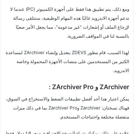
ومع ذلك، يتم تطبيق هذا فقط على أجهزة الكمبيوتر (PC) عندما لا
تدعم أجهزة الاندرويد غالبًا هذه المهام الوظيفية، ستتلقى رسالة
لإرجاع الملف أو إشعارات “غير مدعومة”، مما يجعل الأمر صعبًا
بالنسبة لنا في المواقف الضرورية.
لهذا السبب، قام مطور ZDEVS بتعديل وإنشاء ZArchiver لمساعدة
الكثير من المستخدمين على منصات الأجهزة المحمولة وخاصة
الاندرويد.
ZArchiver و ZArchiver Pro :
يمكن اعتبار هذا أحد أفضل تطبيقات الضغط والاستخراج في السوق،
فهناك نسختان: Zarchiver وZarchiver Pro بما في ذلك ميزات
منفصلة مختلفة واحتياجات المستخدم.
علاوة على ذلك، يمكنك شراء النسخة الاحترافية بسعر 1.6 دولار فقط