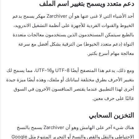
دعم متعدد ويسمح بتغيير اسم الملف
أحد الأشياء التي لا غنى عنها هو أن Zarchiver مهكر يسمح بدعم
الخيوط والقنوات الفردية للأجهزة على أنظمة التشغيل الاندرويد،
بالطبع سيتمكن المستخدمون الذين يستخدمون معالجات متعددة
النواة (دعم متعدد الخيوط) من الترقية بشكل أفضل مع سرعة
معالجة مهام أسرع بكثير.
ومع ذلك، يدعم هذا المتصفح أيضًا UTF-8 وUTF-16، مما يسمح لك
بتغيير الأحرف بطرق مختلفة لبياناتك أو ملفك، وهذه أيضًا ميزة جيدة
أخرى لهذا التطبيق عندما يقتصر المنافسون الآخرون في السوق
غالبًا على حرف معين.
التخزين السحابي
هناك شيء آخر على الهامش وهو أن Zarchiver يسمح بالنسخ
الاحتياطي والنقل والقص والنسخ أو التحرير المتنوع مثل Google