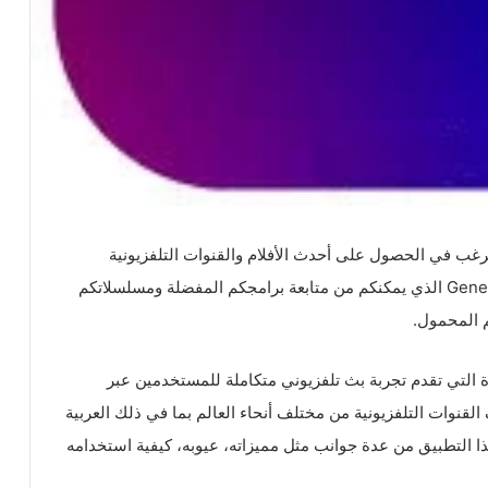
غب في الحصول على أحدث الأفلام والقنوات التلفزيونية
المشفرة بطريقة مجانية؟ نقدم لكم تطبيق General Tv Pro الذي يمكنكم من متابعة برامجكم المفضلة ومسلسلاتكم
م المحمول.
التي تقدم تجربة بث تلفزيوني متكاملة للمستخدمين عبر
لقنوات التلفزيونية من مختلف أنحاء العالم بما في ذلك العربية
ا التطبيق من عدة جوانب مثل مميزاته، عيوبه، كيفية استخدامه